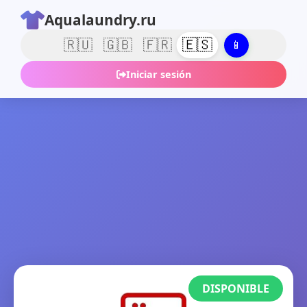
Aqualaundry.ru
🇪🇸
🇷🇺
🇬🇧
🇫🇷
📱
Iniciar sesión
DISPONIBLE